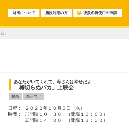
財団について
施設利用の方
後援名義使用の申請
映会」
あなたがいてくれて、母さんは幸せだよ
「梅切らぬバカ」上映会
映画
親子向け
２０２２年１０月５日（水）
①開映１０：３０ （開場１０：００）
②開映１４：００ （開場１３：３０）