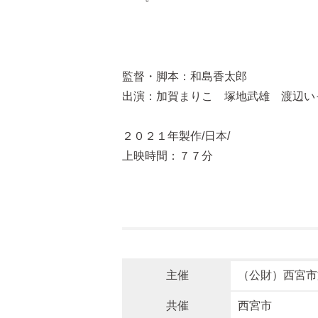
監督・脚本：和島香太郎
出演：加賀まりこ 塚地武雄 渡辺い
２０２１年製作/日本/
上映時間：７７分
主催
（公財）西宮市
共催
西宮市