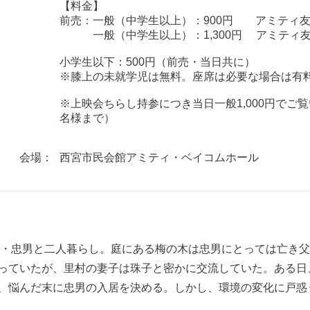
【料金】
前売：一般（中学生以上）：900円 アミティ友
一般（中学生以上）：1,300円 アミティ友の
小学生以下：500円（前売・当日共に）
※膝上の未就学児は無料。座席は必要な場合は有
※上映会ちらし持参につき当日一般1,000円でご
名様まで）
西宮市民会館アミティ・ベイコムホール
子・忠男と二人暮らし。庭にある梅の木は忠男にとっては亡き
っていたが、里村の妻子は珠子と密かに交流していた。ある日
、悩んだ末に忠男の入居を決める。しかし、環境の変化に戸惑