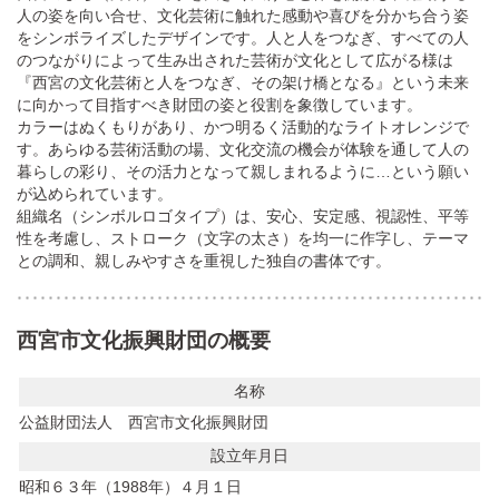
人の姿を向い合せ、文化芸術に触れた感動や喜びを分かち合う姿
をシンボライズしたデザインです。人と人をつなぎ、すべての人
のつながりによって生み出された芸術が文化として広がる様は
『西宮の文化芸術と人をつなぎ、その架け橋となる』という未来
に向かって目指すべき財団の姿と役割を象徴しています。
カラーはぬくもりがあり、かつ明るく活動的なライトオレンジで
す。あらゆる芸術活動の場、文化交流の機会が体験を通して人の
暮らしの彩り、その活力となって親しまれるように…という願い
が込められています。
組織名（シンボルロゴタイプ）は、安心、安定感、視認性、平等
性を考慮し、ストローク（文字の太さ）を均一に作字し、テーマ
との調和、親しみやすさを重視した独自の書体です。
西宮市文化振興財団の概要
名称
公益財団法人 西宮市文化振興財団
設立年月日
昭和６３年（1988年）４月１日