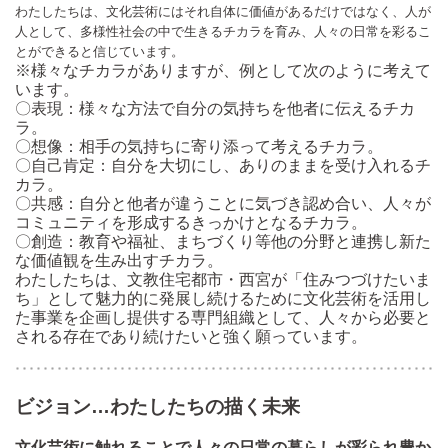
わたしたちは、文化芸術にはそれ自体に価値があるだけではなく、人が
人として、多様性社会の中で生きるチカラを育み、人々の日常を彩るこ
とができると信じています。
※様々なチカラがありますが、例として次のように考えて
います。
〇表現：様々な方法で自分の気持ちを他者に伝えるチカ
ラ。
〇想像：相手の気持ちに寄り添って考えるチカラ。
〇自己肯定：自分を大切にし、ありのままを受け入れるチ
カラ。
〇共感：自分と他者が違うことに気づき認め合い、人々が
コミュニティを形成するきっかけとなるチカラ。
〇創造：教育や福祉、まちづくり等他の分野と連携し新た
な価値観を生み出すチカラ。
わたしたちは、文教住宅都市・西宮が「住みつづけたいま
ち」として魅力的に発展し続けるために文化芸術を活用し
た事業を企画し提供する専門組織として、人々から必要と
される存在であり続けたいと強く願っています。
ビジョン…わたしたちの描く未来
文化芸術に触れることで人々の日常の暮らしが彩られ豊か