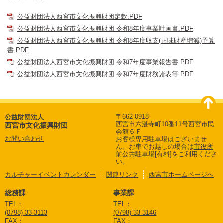
公益財団法人西宮市文化振興財団定款.PDF
公益財団法人西宮市文化振興財団 令和8年度事業計画書.PDF
公益財団法人西宮市文化振興財団 令和8年度収支(正味財産増減)予算
書.PDF
公益財団法人西宮市文化振興財団 令和7年度事業報告書.PDF
公益財団法人西宮市文化振興財団 令和7年度財務諸表等.PDF
〒662-0918
公益財団法人
西宮市六湛寺町10番11号西宮市民
西宮市文化振興財団
会館６Ｆ
お問い合わせ
お客様専用駐車場はございませ
ん。
お車でお越しの場合は
市役所
前公共駐車場[有料]
をご利用くださ
い。
カルチャーイベントカレンダー
関連リンク
西宮市ホームページへ
総務課
事業課
TEL：
TEL：
(0798)-33-3113
(0798)-33-3146
FAX：
FAX：