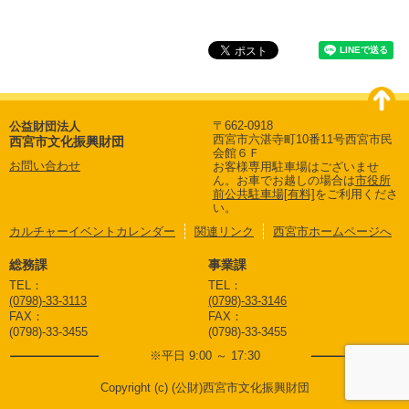
〒662-0918
公益財団法人
西宮市六湛寺町10番11号西宮市民
西宮市文化振興財団
会館６Ｆ
お問い合わせ
お客様専用駐車場はございませ
ん。
お車でお越しの場合は
市役所
前公共駐車場[有料]
をご利用くださ
い。
カルチャーイベントカレンダー
関連リンク
西宮市ホームページへ
総務課
事業課
TEL：
TEL：
(0798)-33-3113
(0798)-33-3146
FAX：
FAX：
(0798)-33-3455
(0798)-33-3455
※平日 9:00 ～ 17:30
Copyright (c) (公財)西宮市文化振興財団