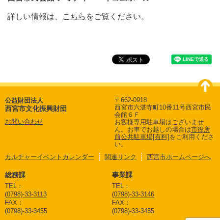
詳しい情報は、
こちら
をご覧ください。
〒662-0918
公益財団法人
西宮市六湛寺町10番11号西宮市民
西宮市文化振興財団
会館６Ｆ
お問い合わせ
お客様専用駐車場はございませ
ん。
お車でお越しの場合は
市役所
前公共駐車場[有料]
をご利用くださ
い。
カルチャーイベントカレンダー
関連リンク
西宮市ホームページへ
総務課
事業課
TEL：
TEL：
(0798)-33-3113
(0798)-33-3146
FAX：
FAX：
(0798)-33-3455
(0798)-33-3455