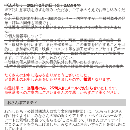
申込〆切： 2023年2月24日（金）23:59まで
※下記注意事項を必ずお読みいただき、ご了承のうえでお申し込みくだ
さい
◇お子様の対象年齢は0～3歳のコンサート内容ですが、年齢対象外の兄
弟・姉妹の同伴も可能です。
◇保護者は両親以外でも構いません。子どもだけでの参加はできませ
ん。
◇個人情報等について
・公演当日、主催者・マスコミ等が、写真・動画撮影・音声録音・見
学・取材等を行います。また主催者等は、この事業を紹介することを目
的に、参加者の写真・映像・コメント等を加工せずウェブサイト(Twitte
r等SNSを含む)やチラシ等広報媒体、一般に流布するメディアで使用し
ます。ご了承の上、お申し込みください。
・皆様の個人情報は、次の目的以外に利用いたしません。
①本事業に関する連絡等 ②今後の当財団主催事業や出演者のご案内
たくさんのお申し込みをありがとうございました。
定員以上のお申し込みをいただきましたので、
抽選
となります。
抽選結果は、
当選者のみ、2/28(火)にメールでお知らせ
いたします。
※落選者へのご案内はございませんので悪しからずご了承ください。
おさんぽアミティ
わたしたち（公益財団法人西宮市文化振興財団）は、“ふらっとおさん
ぽに行くように、みなさんの家の近くやアミティ・ベイコムホールで、
アートに気軽に出会ってもらえる”ことを願って《おさんぽアミティ》
プロジェクトを立ち上げました。みなさんにお会いすることを楽しみに
しています！