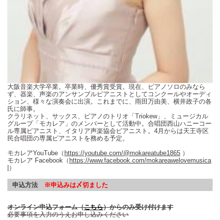
大阪音楽大学卒業。卒業時、優秀賞受賞。現在、ピアノソロのみなら
ず、器楽、声楽のアンサンブルピアニストとしてコンクールやオーディ
ション、様々な演奏会に出演。これまでに、雨田万由美、横井政子の各
氏に師事。
クラリネット、サックス、ピアノのトリオ「Triokew」、ミュージカル
グループ「モカレア」のメンバーとして活動中。合唱団西山ハニーコー
ル専属ピアニスト、イタリア声楽協会ピアニスト。4月からは天王寺区
民合唱団の専属ピアニストを務める予定。
モカレアYouTube（
https://youtube.com/@mokareatube1865
）
モカレア Facebook（
https://www.facebook.com/mokareawelovemusica
l
）
申込方法
※申込みは〆切ました
オンライン申込フォーム（
こちら
）からのみ受け付けます
必要事項を入力のうえお申し込みください