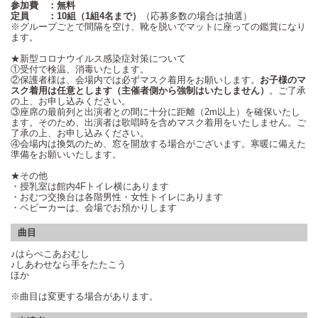
参加費 ：無料
定員 ：1
0組（
1
組
4
名まで）
（応募多数の場合は抽選）
※グループごとで間隔を空け、靴を脱いでマットに座っての鑑賞になり
ます。
★新型コロナウイルス感染症対策について
①受付で検温、消毒いたします。
②保護者様は、会場内では必ずマスク着用をお願いします。
お子様のマ
スク着用は任意とします（主催者側から強制はいたしません）
。ご了承
の上、お申し込みください。
③座席の最前列と出演者との間に十分に距離（2m以上）を確保いたし
ます。そのため、出演者は歌唱時を含めマスク着用をいたしません。ご
了承の上、お申し込みください。
④会場内は換気のため、窓を開放する場合がございます。寒暖に備えた
準備をお願いいたします。
★その他
・授乳室は館内
4F
トイレ横にあります
・おむつ交換台は各階男性・女性トイレにあります
・ベビーカーは、
会場でお預かりします
曲目
♪はらぺこあおむし
♪しあわせなら手をたたこう
ほか
※曲目は変更する場合があります。