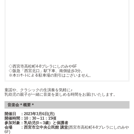
◇西宮市高松町4-8プレラにしのみや6F
◇阪急「西宮北口」駅下車、南側徒歩3分。
※本ｺﾝｻｰﾄによる駐車場の割引はございません。
童謡や、クラシックの生演奏を気軽に♪
乳幼児の親子が一緒に音楽を楽しめる時間をお届けいたします。
音楽会＊概要＊
開催日 ：2023年3月6日(月)
開催時間：10：30～11：15頃
参加対象：乳幼児
(0
～
3
歳）と保護者
会場 ：西宮市立中央公民館 講堂
(
西宮市高松町
4-8
プレラにしのみや
6F
)