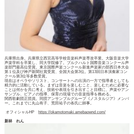
兵庫県出身。兵庫県立西宮高等学校音楽科声楽専攻卒業。大阪音楽大学
声楽学科を卒業し、同大学院修了。ブルクハルト国際音楽コンクール声
楽部門最高位受賞。東京国際声楽コンクール新進声楽家の部西日本大会
第１位及び神戸新聞社賞受賞、全国大会第3位。第13回日本演奏家コン
クール第3位等多数受賞。
現在はオペラやソリスト、コンサートへの出演の一方で指導者としても
精力的に活動している。まずは音楽を楽しむこと、楽しむために必要な
ことは何かを共に考え、技術や表現を引き出すこと目標に、声楽やアン
サンブル、ピアノの指導、保育の現場での音楽指導を務める。
関西歌劇団正団員。同団アンサンブルグループ《ノスタルジア》メンバ
ー。これまでに丸山有子、荒田祐子の各氏に師事。
オフィシャルHP
https://okamotomaki.amebaownd.com/
新林 れん