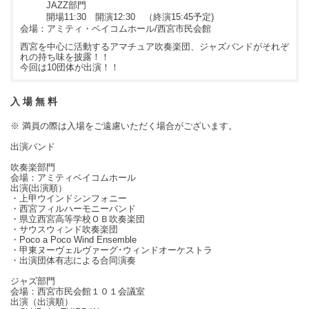
JAZZ部門
開場11:30 開演12:30 （終演15:45予定)
アミティ・ベイコムホール/西宮市民会館
西宮を中心に活動するアマチュア吹奏楽団、ジャズバンドがそれぞ
れの持ち味を披露！！
今回は10団体が出演！！
入 場 無 料
※ 満員の際は入場をご遠慮いただく場合がございます。
出演バンド
吹奏楽部門
会場：アミティベイコムホール
出演(出演順）
・上甲ウインドシンフォニー
・西宮フィルハーモニーバンド
・県立西宮高等学校ＯＢ吹奏楽団
・サウスウィンド吹奏楽団
・Poco a Poco Wind Ensemble
・甲東ヌーヴェルヴァーグ･ウィンドオーケストラ
・出演団体有志による合同演奏
ジャズ部門
会場：西宮市民会館１０１会議室
出演（出演順）