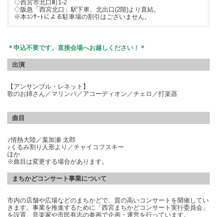
◇西宮市北口町1-2
◇阪急「西宮北口」駅下車、北出口(2階)より直結。
※本ｺﾝｻｰﾄによる駐車場の割引はございません。
＊申込不要です。直接会場へお越しください！＊
出演
【アンサンブル・レネット】
歌のお姉さん／マリンバ／アコーディオン／チェロ／打楽器
曲目
♪情熱大陸／葉加瀬 太郎
♪くるみ割り人形より／チャイコフスキー
ほか
※曲目は変更する場合があります。
まちかどコンサート事業について
市内の店舗や広場などのまちかどで、質の高いコンサートを開催してい
きます。事業を推進するために「西宮まちかどコンサート実行委員会」
を設置、音楽家や市民有志の参画で企画・運営を行っています。