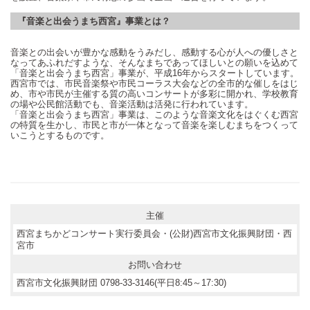
『音楽と出会うまち西宮』事業とは？
音楽との出会いが豊かな感動をうみだし、感動する心が人への優しさと
なってあふれだすような、そんなまちであってほしいとの願いを込めて
「音楽と出会うまち西宮」事業が、平成16年からスタートしています。
西宮市では、市民音楽祭や市民コーラス大会などの全市的な催しをはじ
め、市や市民が主催する質の高いコンサートが多彩に開かれ、学校教育
の場や公民館活動でも、音楽活動は活発に行われています。
「音楽と出会うまち西宮」事業は、このような音楽文化をはぐくむ西宮
の特質を生かし、市民と市が一体となって音楽を楽しむまちをつくって
いこうとするものです。
主催
西宮まちかどコンサート実行委員会・(公財)西宮市文化振興財団・西
宮市
お問い合わせ
西宮市文化振興財団 0798-33-3146(平日8:45～17:30)