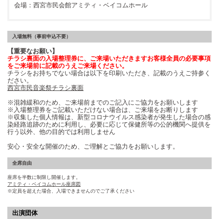
西宮市民会館アミティ・ベイコムホール
入場無料（事前申込不要）
【重要なお願い】
チラシ裏面の入場整理券に、ご来場いただきますお客様全員の必要事項
をご来場前に記載のうえご来場ください。
チラシをお持ちでない場合は以下を印刷いただき、記載のうえご持参く
ださい。
西宮市民音楽祭チラシ裏面
※混雑緩和のため、ご来場前までのご記入にご協力をお願いします
※入場整理券をご記載いただけない場合は、ご来場をお断りします
※収集した個人情報は、新型コロナウイルス感染者が発生した場合の感
染経路追跡のために利用し、必要に応じて保健所等の公的機関へ提供を
行う以外、他の目的では利用しません
安心・安全な開催のため、ご理解とご協力をお願いします。
全席自由
座席を半数に制限し開催します。
アミティ・ベイコムホール座席図
※定員を超えた場合、入場できませんのでご了承ください
出演団体