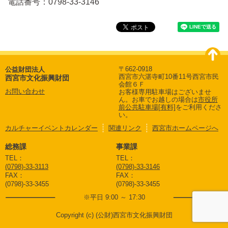
電話番号：0798-33-3146
〒662-0918
公益財団法人
西宮市六湛寺町10番11号西宮市民
西宮市文化振興財団
会館６Ｆ
お問い合わせ
お客様専用駐車場はございませ
ん。
お車でお越しの場合は
市役所
前公共駐車場[有料]
をご利用くださ
い。
カルチャーイベントカレンダー
関連リンク
西宮市ホームページへ
総務課
事業課
TEL：
TEL：
(0798)-33-3113
(0798)-33-3146
FAX：
FAX：
(0798)-33-3455
(0798)-33-3455
※平日 9:00 ～ 17:30
Copyright (c) (公財)西宮市文化振興財団