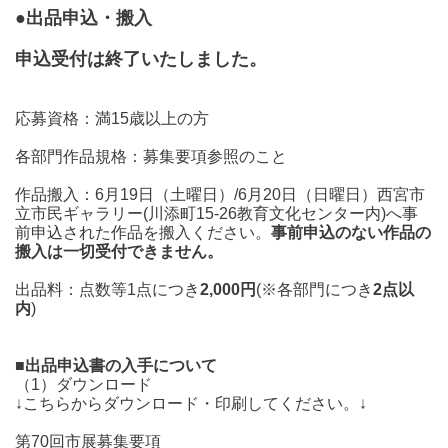
●出品申込・搬入
申込受付は終了いたしました。
応募資格：満15歳以上の方
各部門作品規格：募集要項参照のこと
作品搬入：6月19日（土曜日）/6月20日（日曜日）西宮市
立市民ギャラリー(川添町15-26教育文化センター内)へ事
前申込された作品を搬入ください。
事前申込のない作品の
搬入は一切受付できません。
出品料：点数等1点につき
2,000円
(※各部門につき
2点以
内
)
■出品申込書の入手について
（1）ダウンロード
↓こちらからダウンロード・印刷してください。↓
第70回市展募集要項