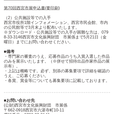
第70回西宮市展申込書(要印刷)
（2）公共施設等での入手
西宮市役所1階インフォメーション、西宮市民会館、市内
の公民館等で3月末より配布いたします。
※ダウンロード・公共施設等での入手が困難な方は、079
8-33-3146西宮市文化振興財団 市展係まで5月21日（金
曜日）までにお問い合わせください。
■備考
・専門家の審査のうえ、応募作品のうち入賞入選した作品
のみを展示いたします。（※併せて招待出品作家作品の展
示有）。
・上記は概略です。必ず、別添の募集要項で詳細を確認の
うえ、ご応募ください。
・各賞、賞金等についても募集要項に記載しております。
■お問い合わせ先
(公財)西宮市文化振興財団 市展係
〒662-0918西宮市六湛寺町10-11