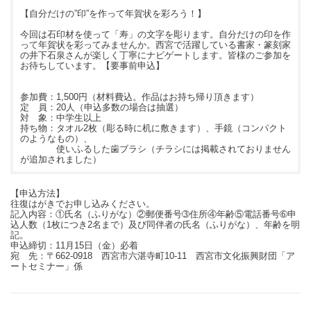
【自分だけの”印”を作って年賀状を彩ろう！】
今回は石印材を使って「寿」の文字を彫ります。自分だけの印を作
って年賀状を彩ってみませんか。西宮で活躍している書家・篆刻家
の井下石泉さんが楽しく丁寧にナビゲートします。皆様のご参加を
お待ちしています。【要事前申込】
参加費：1,500円（材料費込。作品はお持ち帰り頂きます）
定 員：20人（申込多数の場合は抽選）
対 象：中学生以上
持ち物：タオル2枚（彫る時に机に敷きます）、手鏡（コンパクト
のようなもの）、
使いふるした歯ブラシ（チラシには掲載されておりません
が追加されました）
【申込方法】
往復はがきでお申し込みください。
記入内容：①氏名（ふりがな）②郵便番号➂住所④年齢⑤電話番号➅申
込人数（1枚につき2名まで）及び同伴者の氏名（ふりがな）、年齢を明
記。
申込締切：11月15日（金）必着
宛 先：〒662-0918 西宮市六湛寺町10-11 西宮市文化振興財団「ア
ートセミナー」係