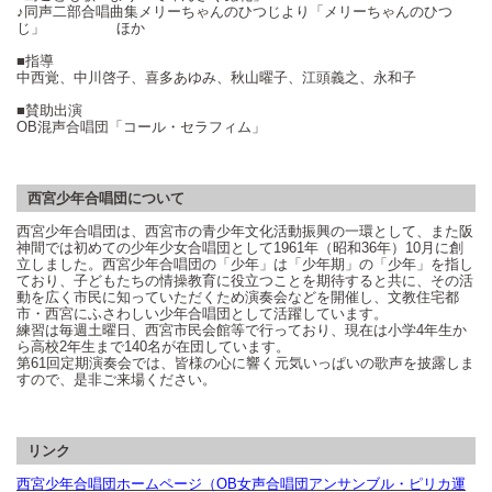
♪同声二部合唱曲集メリーちゃんのひつじより「メリーちゃんのひつ
じ」 ほか
■指導
中西覚、中川啓子、喜多あゆみ、秋山曜子、江頭義之、永和子
■賛助出演
OB混声合唱団「コール・セラフィム」
西宮少年合唱団について
西宮少年合唱団は、西宮市の青少年文化活動振興の一環として、また阪
神間では初めての少年少女合唱団として
1961
年（昭和36年）10月に創
立しました。西宮少年合唱団の「少年」は「少年期」の「少年」を指し
ており、子どもたちの情操教育に役立つことを期待すると共に、その活
動を広く市民に知っていただくため演奏会などを開催し、文教住宅都
市・西宮にふさわしい少年合唱団として活躍しています。
練習は毎週土曜日、西宮市民会館等で行っており、現在は小学
4
年生か
ら高校
2
年生まで
140
名が在団しています。
第61回定期演奏会では、皆様の心に響く元気いっぱいの歌声を披露しま
すので、是非ご来場ください。
リンク
西宮少年合唱団ホームページ（OB女声合唱団アンサンブル・ピリカ運