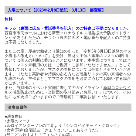
入場について【2023年2月8日追記・3月13日一部変更】
無料
チラシ（裏面に氏名・電話番号を記入）のご持参は不要になりました。
⻄宮市市⺠ホールにおける新型コロナウイルス感染拡⼤予防ガイドライ
ンが変更されたため、チラシ（裏面に氏名・電話番号を記入）のご持参
は不要になりました
。
またこの度、厚生労働省より通知のあった「令和5年3月13日以降のマス
ク着用の考え方について」を受け、当財団主催の事業のマスクの着用に
ついては個人の判断に委ねることになります。本事業につきましては当
初、「マスク未着用の方は、ご鑑賞・ご参加いただけません。」として
告知しておりましたが、マスクの着用については任意とさせていただき
ます。（ただし高齢者や持病のある方など感染リスクの高い来場者への
配慮のため、主催者としてマスクの着用を必要に応じてお願いする場合
がございます。）
また、当財団のイベント実施に際してのガイドライン「
新型コロナウイ
ルス感染防止のために（当財団の取り組みとお願い）
」について、その
他にも変更点ございますのでご来場前にご確認お願いいたします。
演奏曲目等
■演奏曲目
♪太陽のマーチ
♪ルロイアンダーソンの世界より「シンコベイテッド・クロック」
♪女声(同声)合唱組曲「きょうはいいことありそうだ」
♪島こども歌１より「てィんさぐぬ花」