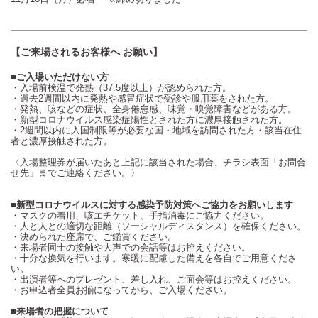
【ご来場されるお客様へ お願い】
■ご入場いただけない方
・入場前検温で発熱（
37.5
度以上）が認められた方。
・過去
2
週間以内に発熱や感冒症状で受診や服用薬をされた方。
・発熱、咳などの症状、全身倦怠感、味覚・嗅覚障害などがある方。
・新型コロナウイルス感染症陽性とされた方に濃厚接触された方。
・
2
週間以内に入国制限等が必要な国・地域を訪問された方・該当在住
者と濃厚接触された方。
〈入場整理券が届いたあと上記に該当された場合、チラシ表面「お問合
せ先」までご連絡ください。〉
■新型コロナウイルスに対する感染予防対策へご協力をお願いします
・マスクの着用、咳エチケット、手指消毒にご協力ください。
・人と人との適切な距離（ソーシャルディスタンス）を確保ください。
・決められた座席で、ご鑑賞ください。
・来場者同士の接触や大声での会話等はお控えください。
・十分な換気を行います。寒暖に配慮した備えを各自でご用意くださ
い。
・出演者等へのプレゼント、差し入れ、ご面会等はお控えください。
・お申込者全員お揃になってから、ご入場ください。
■来場者の把握について