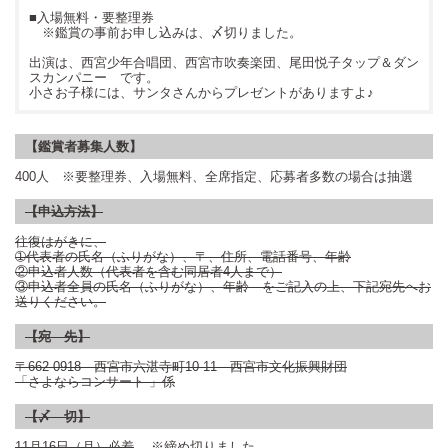
■入場無料・要整理券
※鑑賞の事前お申し込みは、〆切りました。
出演は、西宮少年合唱団、西宮市吹奏楽団、尾田悦子タップ＆ダン
スカンパニー です。
小さお子様には、サンタさんからプレゼントがありますよ♪
【鑑賞者募集人数】
400人 ※要整理券、入場無料、全席指定、応募者多数の場合は抽選
【申込方法】
往復はがきに、
➀代表者の氏名（ふりがな）、〒、住所、電話番号、年齢
②申込者人数（代表者を含む同居者
4
人まで）
③申込者全員の氏名（ふりがな）、年齢 をご記入の上、下記宛先へお
送りください。
【宛 先】
〒
662-0918
西宮市六湛寺町
10-11
西宮市文化振興財団
「さよならコンサート 」係
【〆 切】
11
月
16
日（月）必着
※締め切りました