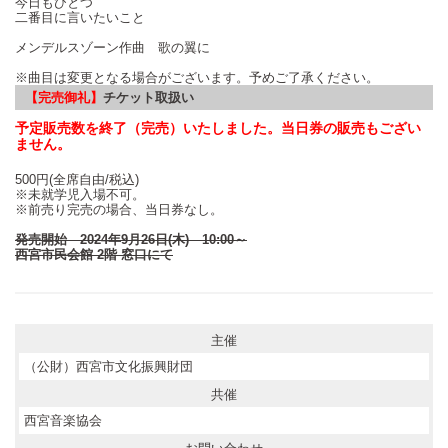
今日もひとつ
二番目に言いたいこと
メンデルスゾーン作曲 歌の翼に
※曲目は変更となる場合がございます。予めご了承ください。
【完売御礼】
チケット取扱い
予定販売数を終了（完売）いたしました。当日券の販売もござい
ません。
500円(全席自由/税込)
※未就学児入場不可。
※
前売り完売の場合、当日券なし。
発売開始 2024年9月26日(木) 10:00～
西宮市民会館 2階 窓口にて
主催
（公財）西宮市文化振興財団
共催
西宮音楽協会