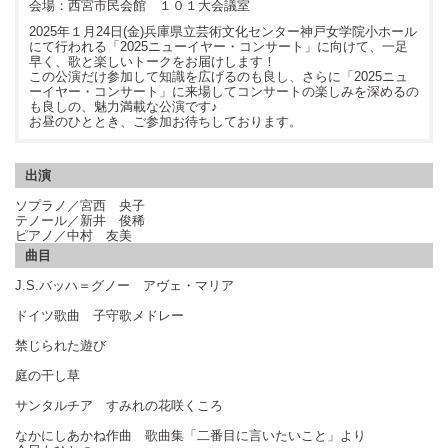
西宮市民会館 １０１大会議室
2025年１月24日(金)兵庫県立芸術文化センター神戸女学院小ホール
にて行われる「2025ニューイヤー・コンサート」に向けて、一足
早く、歌と楽しいトークをお届けします！
この公演だけ参加して知識を広げるのも良し、さらに「2025ニュ
ーイヤー・コンサート」に来場してコンサートの楽しみを深めるの
も良しの、魅力満載な公演です♪
お昼のひととき、ご参加お待ちしております。
出演
ソプラノ／宮西 央子
テノール／新井 俊稀
ピアノ／中村 友美
曲目
J.S.バッハ＝グノー アヴェ・マリア
ドイツ歌曲 子守歌メドレー
禁じられた遊び
庭の干し草
サンタルチア すみれの花咲くころ
なかにしあかね作曲 歌曲集「二番目に言いたいこと」より