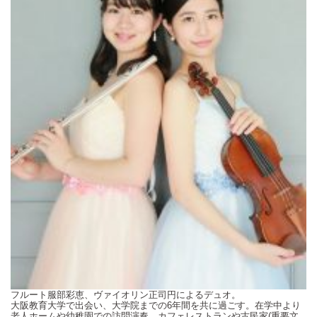
フルート服部彩恵、ヴァイオリン正司円によるデュオ。
大阪教育大学で出会い、大学院までの
6
年間を共に過ごす。在学中より
老人ホームや幼稚園での訪問演奏、カフェレストランや古民家
(
重要文