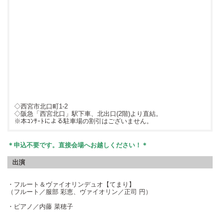
◇西宮市北口町1-2
◇阪急「西宮北口」駅下車、北出口(2階)より直結。
※本ｺﾝｻｰﾄによる駐車場の割引はございません。
＊申込不要です。直接会場へお越しください！＊
出演
・フルート＆ヴァイオリンデュオ【てまり】
（フルート／服部 彩恵、ヴァイオリン／正司 円）
・ピアノ／内藤 菜穂子