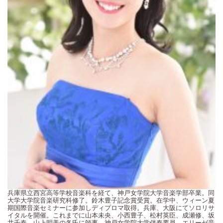
兵庫県立西宮高等学校音楽科を経て、神戸女学院大学音楽学部卒業。同
大学大学院音楽研究科修了。鈴木豊子記念賞受賞。在学中、ウィーン夏
期国際音楽セミナーに参加しディプロマ取得。兵庫、大阪にてソロリサ
イタルを開催。これまでに山本未央、小西豊子、松村英臣、成瀬修、坂
井千春、山上明美の各氏に師事。神戸女学院大学伴奏要員、エリーゼ音