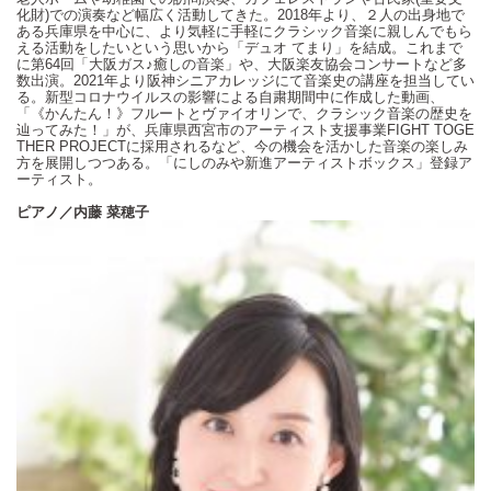
化財
)
での演奏など幅広く活動してきた。
2018
年より、２人の出身地で
ある兵庫県を中心に、より気軽に手軽にクラシック音楽に親しんでもら
える活動をしたいという思いから「デュオ てまり」を結成。これまで
に第
64
回「大阪ガス
♪
癒しの音楽」や、大阪楽友協会コンサートなど多
数出演。
2021
年より阪神シニアカレッジにて音楽史の講座を担当してい
る。新型コロナウイルスの影響による自粛期間中に作成した動画、
「《かんたん！》フルートとヴァイオリンで、クラシック音楽の歴史を
辿ってみた！」が、兵庫県西宮市のアーティスト支援事業
FIGHT TOGE
THER PROJECT
に採用されるなど、今の機会を活かした音楽の楽しみ
方を展開しつつある。「にしのみや新進アーティストボックス」登録ア
ーティスト。
ピアノ／内藤 菜穂子