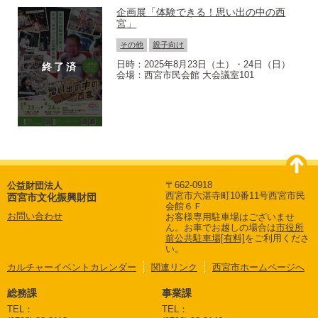
企画展「体験できる！思い出の中の西
宮」
その他
親子向け
2025年8月23日（土）・24日（日）
西宮市民会館 大会議室101
〒662-0918
公益財団法人
西宮市六湛寺町10番11号西宮市民
西宮市文化振興財団
会館６Ｆ
お問い合わせ
お客様専用駐車場はございませ
ん。
お車でお越しの場合は
市役所
前公共駐車場[有料]
をご利用くださ
い。
カルチャーイベントカレンダー
関連リンク
西宮市ホームページへ
総務課
事業課
TEL：
TEL：