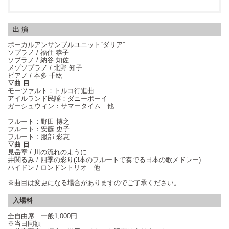
出 演
ボーカルアンサンブルユニット“ダリア”
ソプラノ / 福住 恭子
ソプラノ / 納谷 知佐
メゾソプラノ / 北野 知子
ピアノ / 本多 千紘
▽曲 目
モーツァルト：トルコ行進曲
アイルランド民謡：ダニーボーイ
ガーシュウィン：サマータイム 他
フルート：野田 博之
フルート：安藤 史子
フルート：服部 彩恵
▽曲 目
見岳章 / 川の流れのように
井関るみ / 四季の彩り(
3
本のフルートで奏でる日本の歌メドレー)
ハイドン / ロンドントリオ 他
※曲目は変更になる場合がありますのでご了承ください。
入場料
全自由席 一般1,000円
※当日同額