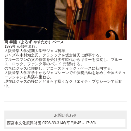
萬 恭隆（よろず やすたか）ベース
1979年京都生まれ。
大阪音楽大学短期大学部ジャズ科卒。
ジャズを木村知之氏、クラシックを坂倉健氏に師事する。
ブルースマンの父の影響を受け少年時代からギターを演奏し、ブルー
ス、ロック、ファンク等のバンドで活動する。
のちにジャズに傾倒し、アコースティック・ベースに転向する。
大阪音楽大学在学中からジャズシーンでの演奏活動を始め、全国のミュ
ージシャンと共演を重ねる。
現在はジャズの枠にとどまらず様々なクリエイティブなシーンで活動
中。
お問い合わせ
西宮市文化振興財団 0798-33-3146(平日8:45～17:30)