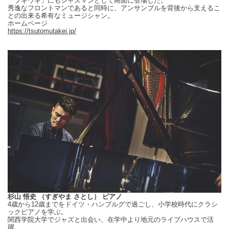
「ブギウギ」にもジャズマンとして画面に登場した。
秀逸なフロントマンであると同時に、アンサンブルを背後から支えるこ
との出来る希有なミュージシャン。
ホームページ
https://tsutomutakei.jp/
杉山 悟史 （すぎやま さとし） ピアノ
4歳から
12
歳までをドイツ・ハンブルグで過ごし、小学校時代にクラシ
ックピアノを学ぶ。
関西学院大学でジャズと出会い、在学中より地元のライブハウスで活
躍。