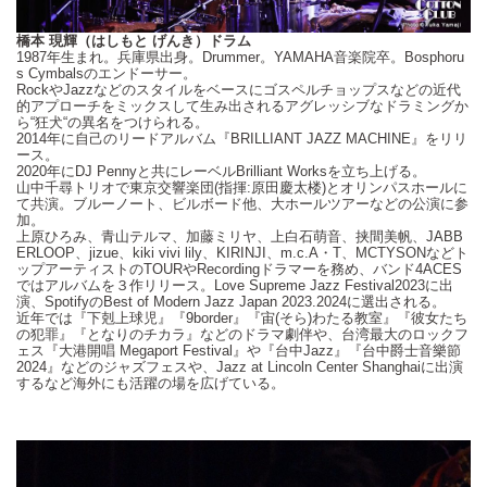
橋本 現輝（はしもと げんき）ドラム
1987年生まれ。兵庫県出身。
Drummer
。
YAMAHA
音楽院卒。
Bosphoru
s Cymbals
のエンドーサー。
Rock
や
Jazz
などのスタイルをベースにゴスペルチョップスなどの近代
的アプローチをミックスして生み出されるアグレッシブなドラミングか
ら
“
狂犬
“
の異名をつけられる。
2014
年に自己のリードアルバム『
BRILLIANT JAZZ MACHINE
』をリリ
ース。
2020
年に
DJ Penny
と共にレーベル
Brilliant Works
を立ち上げる。
山中千尋トリオで東京交響楽団
(
指揮
:
原田慶太楼
)
とオリンパスホールに
て共演。ブルーノート、ビルボード他、大ホールツアーなどの公演に参
加。
上原ひろみ、青山テルマ、加藤ミリヤ、上白石萌音、挟間美帆、
JABB
ERLOOP
、
jizue
、
kiki vivi lily
、
KIRINJI
、
m.c.A
・
T
、
MCTYSON
などト
ップアーティストの
TOUR
や
Recording
ドラマーを務め、バンド
4ACES
ではアルバムを３作リリース。
Love Supreme Jazz Festival2023
に出
演、
Spotify
の
Best of Modern Jazz Japan 2023.2024
に選出される。
近年では『下剋上球児』『
9border
』『宙
(
そら
)
わたる教室』『彼女たち
の犯罪』『となりのチカラ』などのドラマ劇伴や、台湾最大のロックフ
ェス『大港開唱
Megaport Festival
』や『台中
Jazz
』『台中爵士音樂節
2024
』などのジャズフェスや、
Jazz at Lincoln Center Shanghai
に出演
するなど海外にも活躍の場を広げている。