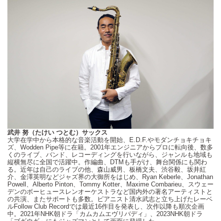
武井 努（たけい つとむ）サックス
大学在学中から本格的な音楽活動を開始、
E.D.F.
やモダンチョキチョキ
ズ、
Wodden Pipe
等に在籍。
2001
年エンジニアからプロに転向後、数多
くのライブ、バンド、レコーディングを行いながら、ジャンルも地域も
縦横無尽に全国で活躍中。作編曲、
DTM
も手がけ、舞台関係にも関わ
る。近年は自己のライブの他、森山威男、板橋文夫、渋谷毅、坂井紅
介、金澤英明などジャズ界の大御所をはじめ、
Ryan Keberle
、
Jonathan
Powell
、
Alberto Pinton
、
Tommy Kotter
、
Maxime Combarieu
、スウェー
デンのボーヒュースレンオーケストラなど国内外の著名アーティストと
の共演、またサポートも多数。ピアニスト清水武志と立ち上げたレーベ
ル
Follow Club Record
では最近
16
作目を発表し、次作以降も順次企画
中。
2021
年
NHK
朝ドラ「カムカムエヴリバディ」、
2023NHK
朝ドラ