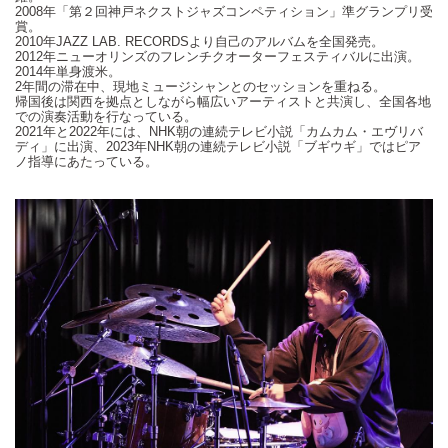
2008年「第２回神戸ネクストジャズコンペティション」準グランプリ受
賞。
2010年
JAZZ LAB. RECORDS
より自己のアルバムを全国発売。
2012年ニューオリンズのフレンチクオーターフェスティバルに出演。
2014年単身渡米。
2年間の滞在中、現地ミュージシャンとのセッションを重ねる。
帰国後は関西を拠点としながら幅広いアーティストと共演し、全国各地
での演奏活動を行なっている。
2021年と
2022
年には、
NHK
朝の連続テレビ小説「カムカム・エヴリバ
ディ」に出演、
2023
年
NHK
朝の連続テレビ小説「ブギウギ」ではピア
ノ指導にあたっている。