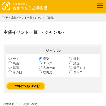
TOP
主催イベント一覧：ジャンル「音楽」
主催イベント一覧 - ジャンル -
ジャンル
全て
音楽
演劇
映画
ダンス
講座
落語
古典芸能
親子向け
その他
吹奏楽
ジャズ
検索結果
1〜10件(全173件)