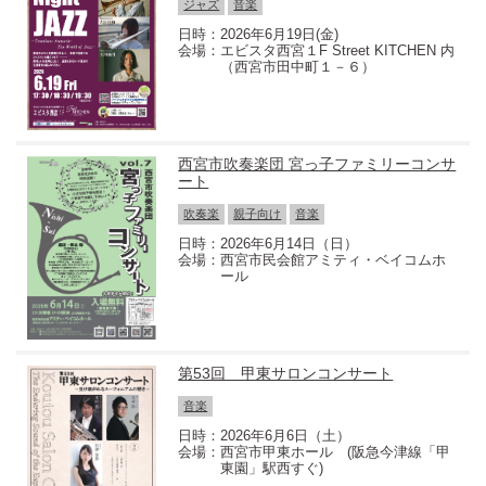
ジャズ
音楽
2026年6月19日(金)
エビスタ西宮１F Street KITCHEN 内
（西宮市田中町１－６）
西宮市吹奏楽団 宮っ子ファミリーコンサ
ート
吹奏楽
親子向け
音楽
2026年6月14日（日）
西宮市民会館アミティ・ベイコムホ
ール
第53回 甲東サロンコンサート
音楽
2026年6月6日（土）
西宮市甲東ホール (阪急今津線「甲
東園」駅西すぐ)