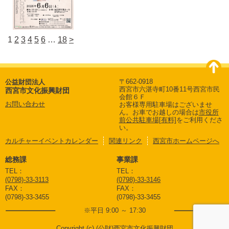
1
2
3
4
5
6
…
18
>
〒662-0918
公益財団法人
西宮市六湛寺町10番11号西宮市民
西宮市文化振興財団
会館６Ｆ
お問い合わせ
お客様専用駐車場はございませ
ん。
お車でお越しの場合は
市役所
前公共駐車場[有料]
をご利用くださ
い。
カルチャーイベントカレンダー
関連リンク
西宮市ホームページへ
総務課
事業課
TEL：
TEL：
(0798)-33-3113
(0798)-33-3146
FAX：
FAX：
(0798)-33-3455
(0798)-33-3455
※平日 9:00 ～ 17:30
Copyright (c) (公財)西宮市文化振興財団