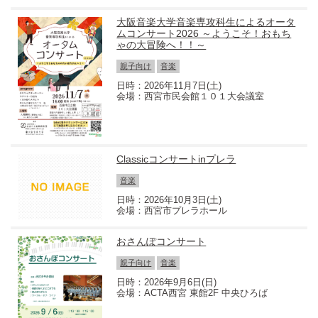
大阪音楽大学音楽専攻科生によるオータ
ムコンサート2026 ～ようこそ！おもち
ゃの大冒険へ！！～
親子向け
音楽
2026年11月7日(土)
西宮市民会館１０１大会議室
Classicコンサートinプレラ
音楽
2026年10月3日(土)
西宮市プレラホール
おさんぽコンサート
親子向け
音楽
2026年9月6日(日)
ACTA西宮 東館2F 中央ひろば