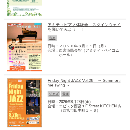
アミティピアノ体験会 スタインウェイ
を弾いてみよう！！
音楽
２０２６年８月３１日（月）
西宮市民会館（アミティ・ベイコム
ホール）
Friday Night JAZZ Vol.28 ～ Summerti
me swing ～
ジャズ
音楽
2026年8月28日(金)
エビスタ西宮１F Street KITCHEN 内
（西宮市田中町１－６）