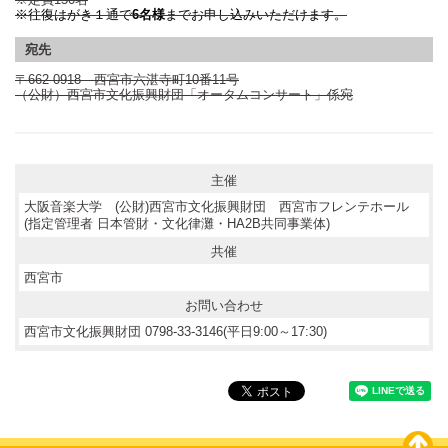
※往復はがき１通で
6名様
までお申し込みいただけます。
宛先
〒
662-0918
西宮市六湛寺町
10
番
11
号
（公財）西宮市文化振興財団「オータムコンサート」係宛
主催
大阪音楽大学 (公財)西宮市文化振興財団 西宮市フレンテホール
(指定管理者 日本管財・文化律灘・HA2B共同事業体)
共催
西宮市
お問い合わせ
西宮市文化振興財団 0798-33-3146(平日9:00～17:30)