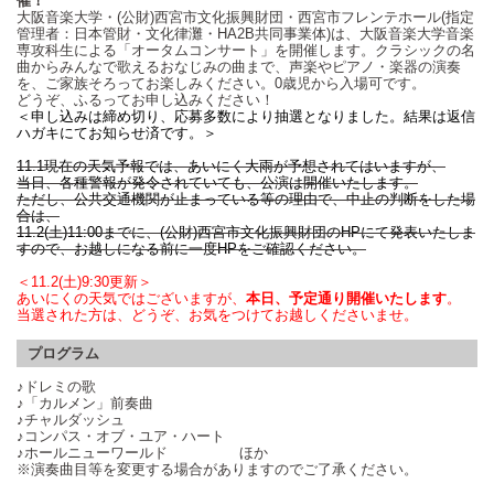
催！
大阪音楽大学・(公財)西宮市文化振興財団・西宮市フレンテホール(指定
管理者：日本管財・文化律灘・HA2B共同事業体)は、大阪音楽大学音楽
専攻科生による「オータムコンサート」を開催します。クラシックの名
曲からみんなで歌えるおなじみの曲まで、声楽やピアノ・楽器の演奏
を、ご家族そろってお楽しみください。0歳児から入場可です。
どうぞ、ふるってお申し込みください！
＜申し込みは締め切り、応募多数により抽選となりました。結果は返信
ハガキにてお知らせ済です。＞
11.1現在の天気予報では、あいにく大雨が予想されてはいますが、
当日、各種警報が発令されていても、公演は開催いたします。
ただし、公共交通機関が止まっている等の理由で、中止の判断をした場
合は、
11.2(土)11:00までに、(公財)西宮市文化振興財団のHPにて発表いたしま
すので、お越しになる前に一度HPをご確認ください。
＜11.2(土)9:30更新＞
あいにくの天気ではございますが、
本日、予定通り開催いたします
。
当選された方は、どうぞ、お気をつけてお越しくださいませ。
プログラム
♪ドレミの歌
♪「カルメン」前奏曲
♪チャルダッシュ
♪コンパス・オブ・ユア・ハート
♪ホールニューワールド ほか
※演奏曲目等を変更する場合がありますのでご了承ください。