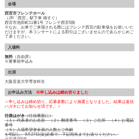
会場
西宮市フレンテホール
（
JR
「西宮」駅下車 南すぐ）
西宮市池田町
11
番
1
号 フレンテ西宮
5
階
※なお、お車でご来場される際にはフレンテ西宮の駐車場をお使いいた
だけますが、本コンサートによる割引はございませんのであらかじめご
了承ください。
入場料
無料
（自由席）
※要事前申込み
出演
大阪音楽大学専攻科生
お申込み方法
※申し込みは締め切りました
＜申し込みは締め切り、応募多数により抽選となりました。結果は返信
ハガキにてお知らせ済です。＞
往復はがき
（往信裏面に）
（１）代表者のお名前 （２）郵便番号 （３）ご住所 （４）お電話
番号
（５）入場希望者全員の人数とご年齢
を明記し、9月27日(金)必着で、下記宛先までお送りください。
※定員150名