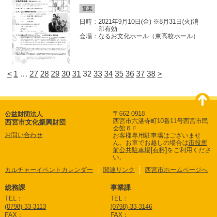
音楽
2021年9月10日(金) ※8月31日(火)消
印有効
なるお文化ホール（東高校ホール）
<
1
…
27
28
29
30
31
32
33
34
35
36
37
38
>
〒662-0918
公益財団法人
西宮市六湛寺町10番11号西宮市民
西宮市文化振興財団
会館６Ｆ
お問い合わせ
お客様専用駐車場はございませ
ん。
お車でお越しの場合は
市役所
前公共駐車場[有料]
をご利用くださ
い。
カルチャーイベントカレンダー
関連リンク
西宮市ホームページへ
総務課
事業課
TEL：
TEL：
(0798)-33-3113
(0798)-33-3146
FAX：
FAX：