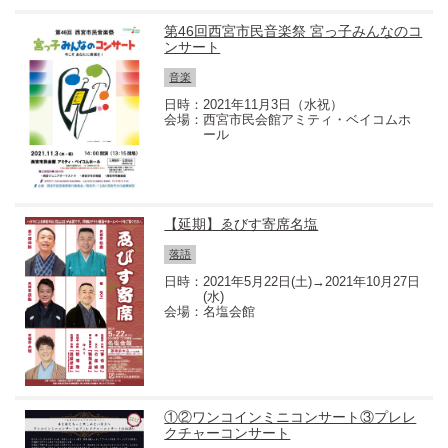
第46回西宮市民音楽祭 宮っ子みんなのコ
ンサート
音楽
2021年11月3日（水祝）
西宮市民会館アミティ・ベイコムホ
ール
【延期】ゑびす寄席名塩
落語
2021年5月22日(土)→2021年10月27日
(水)
名塩会館
①②ワンコインミニコンサート③プレレ
クチャーコンサート