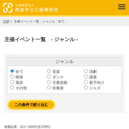
TOP
主催イベント一覧：ジャンル「全て」
主催イベント一覧 - ジャンル -
ジャンル
全て
音楽
演劇
映画
ダンス
講座
落語
古典芸能
親子向け
その他
吹奏楽
ジャズ
検索結果
311〜320件(全378件)