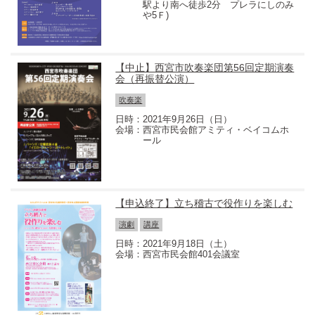
駅より南へ徒歩2分 プレラにしのみ
や5Ｆ)
【中止】西宮市吹奏楽団第56回定期演奏
会（再振替公演）
吹奏楽
2021年9月26日（日）
西宮市民会館アミティ・ベイコムホ
ール
【申込終了】立ち稽古で役作りを楽しむ
演劇
講座
2021年9月18日（土）
西宮市民会館401会議室