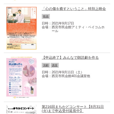
「心の傷を癒すということ」特別上映会
映画
2021年9月17日
西宮市民会館アミティ・ベイコムホ
ール
【申込終了】みんなで朗読劇を作る
演劇
講座
2021年9月11日（土）
西宮市民会館401会議室他
第216回まちかどコンサート【8月31日
(火)まで申込受付延長中】