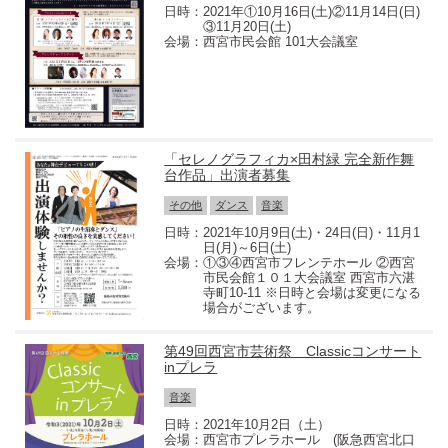
2021年①10月16日(土)②11月14日(日)
③11月20日(土)
西宮市民会館 101大会議室
「セレノグラフィカ×田村緑 完全新作舞
台作品」出演者募集
その他
ダンス
音楽
2021年10月9日(土)・24日(日)・11月1
日(月)～6日(土)
①③④西宮市フレンテホール ②西宮
市民会館１０１大会議室 西宮市六湛
寺町10-11 ※日時と会場は変更になる
場合がございます。
第49回西宮市芸術祭 Classicコンサート
inプレラ
音楽
2021年10月2日（土）
西宮市プレラホール (阪急西宮北口